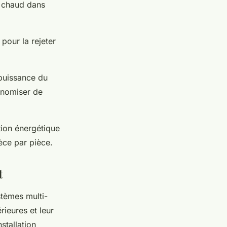
ou chaud dans
 pour la rejeter
 puissance du
onomiser de
ion énergétique
èce par pièce.
t
stèmes multi-
rieures et leur
stallation