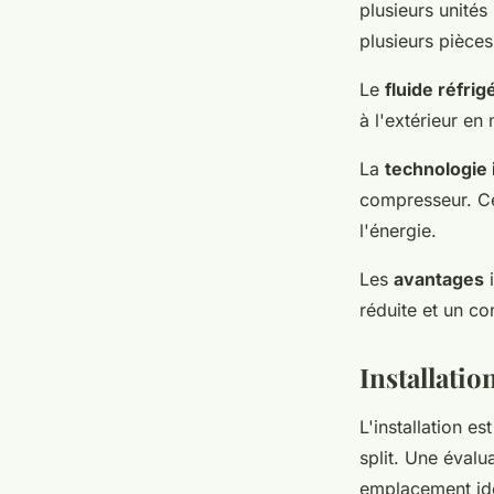
plusieurs unités
plusieurs pièce
Le
fluide réfrig
à l'extérieur e
La
technologie 
compresseur. Ce
l'énergie.
Les
avantages
i
réduite et un co
Installatio
L'installation e
split. Une évalu
emplacement idéa