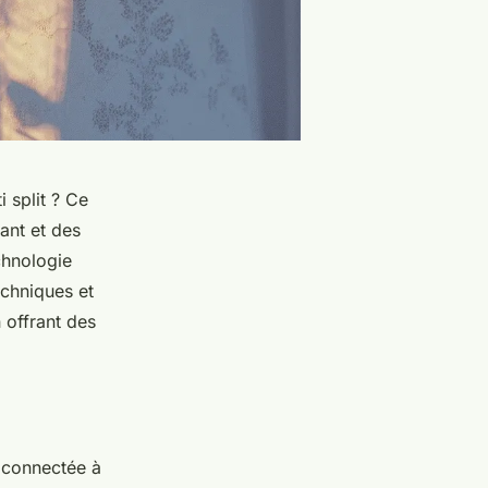
 split ? Ce
ant et des
chnologie
echniques et
 offrant des
e connectée à