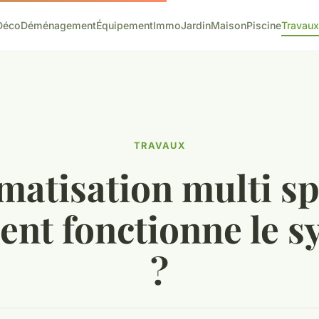
Déco
Déménagement
Équipement
Immo
Jardin
Maison
Piscine
Travaux
TRAVAUX
matisation multi spl
nt fonctionne le s
?