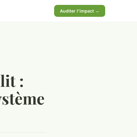
Auditer l'impact →
it :
ystème