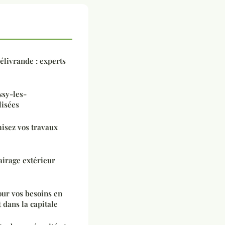
élivrande : experts
ssy-les-
lisées
isez vos travaux
airage extérieur
pour vos besoins en
 dans la capitale