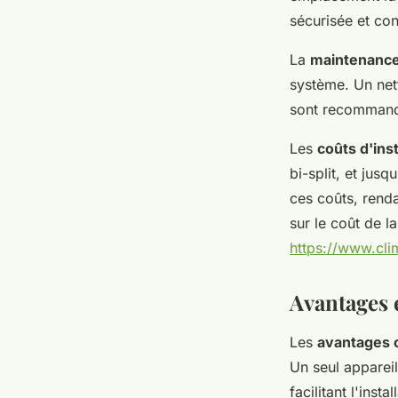
sécurisée et co
La
maintenance
système. Un nett
sont recomman
Les
coûts d'inst
bi-split, et jus
ces coûts, rend
sur le coût de la
https://www.clim
Avantages 
Les
avantages cl
Un seul appareil
facilitant l'inst