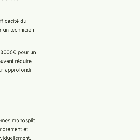
fficacité du
r un technicien
à 3000€ pour un
euvent réduire
ur approfondir
èmes monosplit.
ombrement et
dividuellement,