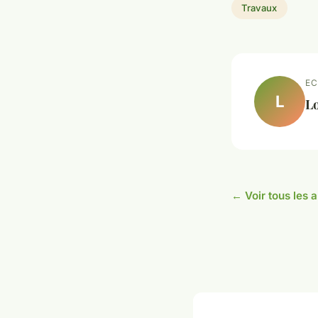
Travaux
EC
L
L
← Voir tous les 