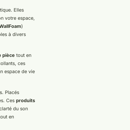
tique. Elles
on votre espace,
WallFoam
)
bles à divers
e pièce
tout en
ollants, ces
n espace de vie
s. Placés
tes. Ces
produits
clarté du son
out en