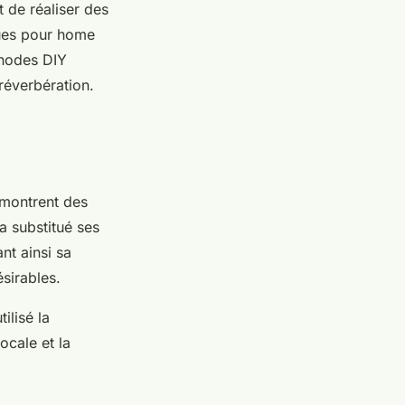
de réaliser des
ques pour home
thodes DIY
réverbération.
émontrent des
a substitué ses
ant ainsi sa
sirables.
utilisé la
ocale et la