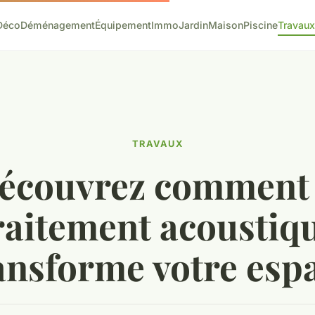
Déco
Déménagement
Équipement
Immo
Jardin
Maison
Piscine
Travaux
TRAVAUX
écouvrez comment 
raitement acoustiq
ansforme votre esp