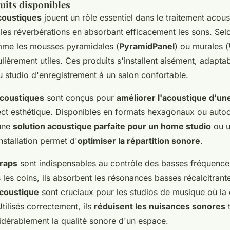
uits disponibles
oustiques
jouent un rôle essentiel dans le traitement acous
 les réverbérations en absorbant efficacement les sons. Sel
mme les mousses pyramidales (
PyramidPanel
) ou murales (
ulièrement utiles. Ces produits s'installent aisément, adapta
u studio d'enregistrement à un salon confortable.
coustiques
sont conçus pour
améliorer l'acoustique d'un
ect esthétique. Disponibles en formats hexagonaux ou autoc
une
solution acoustique parfaite pour un home studio
ou u
stallation permet d'
optimiser la répartition sonore
.
traps
sont indispensables au contrôle des basses fréquence
les coins, ils absorbent les résonances basses récalcitran
acoustique
sont cruciaux pour les studios de musique où la 
Utilisés correctement, ils
réduisent les nuisances sonores
t
idérablement la qualité sonore d'un espace.