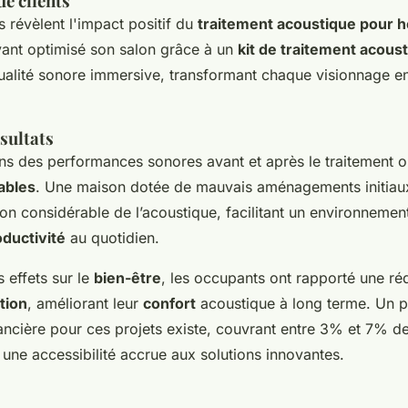
e clients
 révèlent l'impact positif du
traitement acoustique pour 
ayant optimisé son salon grâce à un
kit de traitement acous
alité sonore immersive, transformant chaque visionnage 
sultats
s des performances sonores avant et après le traitement 
ables
. Une maison dotée de mauvais aménagements initiaux
ion considérable de l’acoustique, facilitant un environneme
ductivité
au quotidien.
 effets sur le
bien-être
, les occupants ont rapporté une ré
tion
, améliorant leur
confort
acoustique à long terme. Un p
ancière pour ces projets existe, couvrant entre 3% et 7% de 
 une accessibilité accrue aux solutions innovantes.