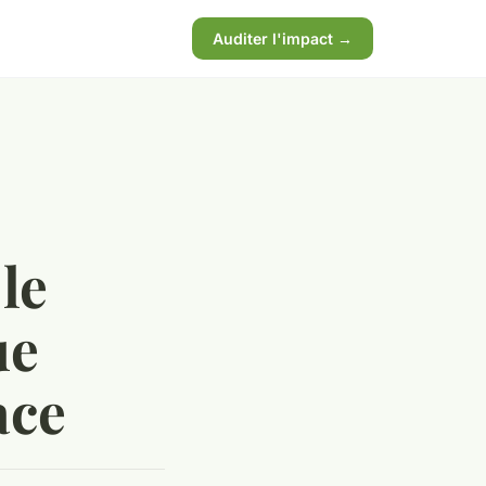
Auditer l'impact →
le
ue
ace