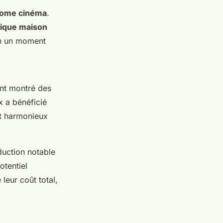
home cinéma
.
tique maison
en un moment
ont montré des
 a bénéficié
nt harmonieux
duction notable
otentiel
leur coût total,