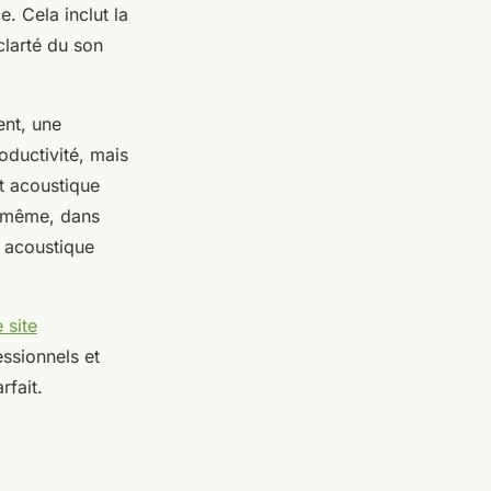
e. Cela inclut la
clarté du son
ent, une
oductivité, mais
nt acoustique
e même, dans
 acoustique
e site
essionnels et
rfait.