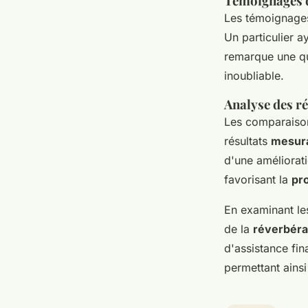
Témoignages d
Les témoignages
Un particulier 
remarque une qu
inoubliable.
Analyse des ré
Les comparaison
résultats
mesur
d'une améliorat
favorisant la
pro
En examinant les
de la
réverbéra
d'assistance fin
permettant ainsi