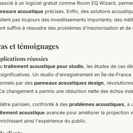
ocié à un logiciel gratuit comme Room EQ Wizard, permet 
mesure acoustique
précises. Enfin, des solutions acousti
sitent pas toujours des investissements importants; des mé
nt suffire à résoudre des problèmes d'insonorisation et de 
cas et témoignages
plications réussies
du
traitement acoustique pour studio
, les études de cas d
significatives. Un studio d'enregistrement en Île-de-France 
ionnels par des
panneaux acoustiques design
, révolutionn
 Ce changement a permis une réduction nette des échos indé
âtre parisien, confronté à des
problèmes acoustiques
, a 
itement acoustique
avancée pour améliorer la projection v
nrichissant ainsi l'expérience du public.