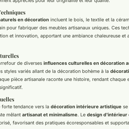
ement appréciés pour leur originalité et leur qualité.
Techniques
aturels en décoration
incluent le bois, le textile et la cér
main pour fabriquer des meubles artisanaux uniques. Ces te
tion et innovation, apportant une ambiance chaleureuse et a
turelles
arrefour de diverses
influences culturelles en décoration a
s styles variés allant de la décoration bohème à la
décorati
aque pièce artisanale raconte une histoire, rendant chaque
ignificatif.
uelles
e forte tendance vers la
décoration intérieure artistique
se 
ste mêlant
artisanat et minimalisme
. Le
design d'intérieur
prisé, favorisant des pratiques écoresponsables et supportan