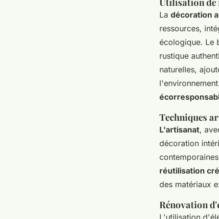
Utilisation de
La
décoration a
ressources, int
écologique. Le b
rustique authent
naturelles, ajou
l'environnement
écorresponsab
Techniques ar
L'artisanat
, ave
décoration intér
contemporaines,
réutilisation cr
des matériaux e
Rénovation d'
L'utilisation d'