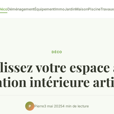
Déco
Déménagement
Équipement
Immo
Jardin
Maison
Piscine
Travaux
DÉCO
issez votre espace 
tion intérieure art
Pierre
3 mai 2025
4 min de lecture
P