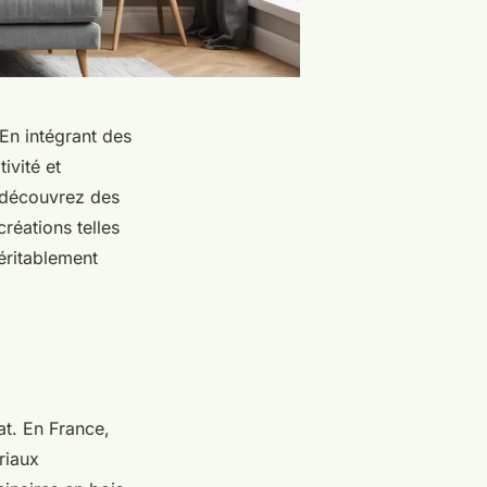
 En intégrant des
ivité et
t découvrez des
réations telles
éritablement
at. En France,
riaux