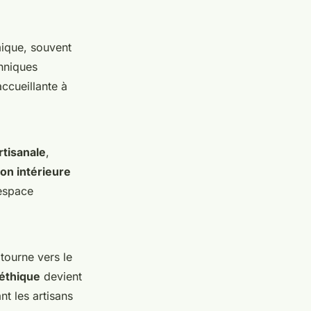
amique, souvent
chniques
ccueillante à
rtisanale
,
on intérieure
 espace
tourne vers le
 éthique
devient
t les artisans