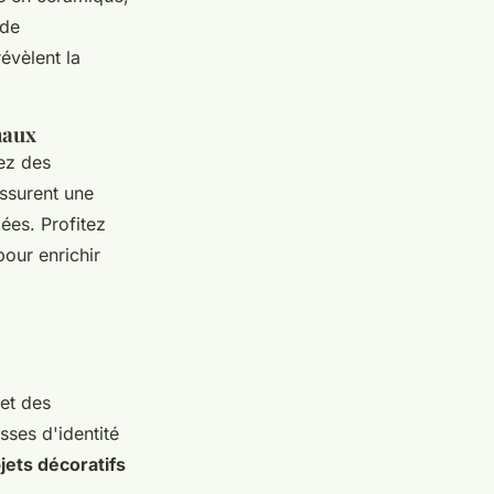
 de
évèlent la
naux
ez des
assurent une
iées. Profitez
our enrichir
et des
sses d'identité
jets décoratifs