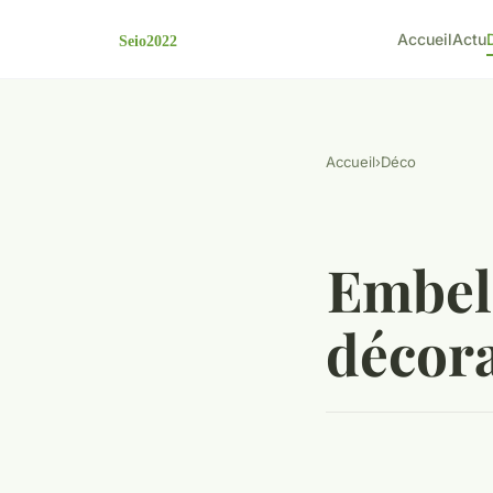
Accueil
Actu
Accueil
›
Déco
Embell
décora