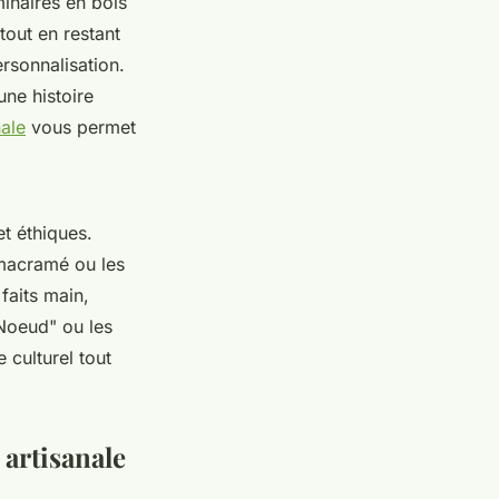
minaires en bois
out en restant
rsonnalisation.
une histoire
nale
vous permet
et éthiques.
 macramé ou les
 faits main,
 Noeud" ou les
 culturel tout
 artisanale