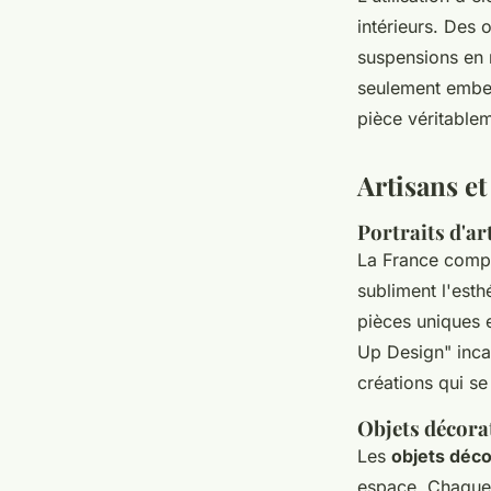
intérieurs. Des 
suspensions en 
seulement embel
pièce véritable
Artisans et
Portraits d'ar
La France compt
subliment l'esth
pièces uniques 
Up Design" incar
créations qui se
Objets décorat
Les
objets déco
espace. Chaque 