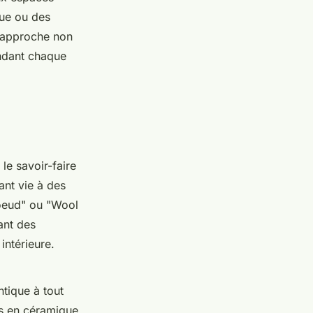
que ou des
 approche non
endant chaque
 le savoir-faire
ant vie à des
Noeud" ou "Wool
ant des
intérieure.
tique à tout
s en céramique,