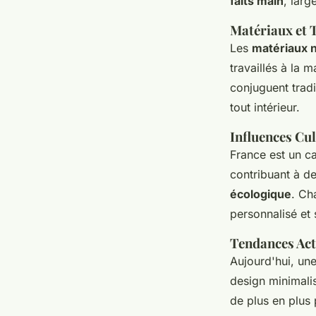
faits main
, larg
Matériaux et 
Les
matériaux n
travaillés à la 
conjuguent tradi
tout intérieur.
Influences Cul
France est un c
contribuant à de
écologique
. Ch
personnalisé et s
Tendances Act
Aujourd'hui, un
design minimali
de plus en plus 