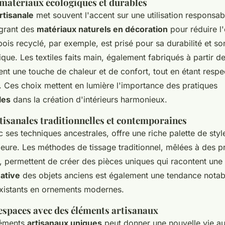
 matériaux écologiques et durables
rtisanale
met souvent l'accent sur une utilisation responsab
égrant des
matériaux naturels en décoration
pour réduire l
ois recyclé, par exemple, est prisé pour sa durabilité et s
ique. Les textiles faits main, également fabriqués à partir de
tent une touche de chaleur et de confort, tout en étant resp
. Ces choix mettent en lumière l'importance des pratiques
les
dans la création d'intérieurs harmonieux.
tisanales traditionnelles et contemporaines
c ses techniques ancestrales, offre une riche palette de styl
ieure. Les méthodes de tissage traditionnel, mêlées à des p
 permettent de créer des pièces uniques qui racontent une h
éative
des objets anciens est également une tendance notab
xistants en ornements modernes.
espaces avec des éléments artisanaux
éléments
artisanaux uniques
peut donner une nouvelle vie a