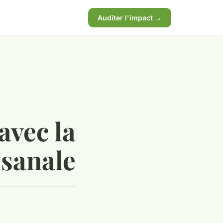
Auditer l'impact →
avec la
isanale