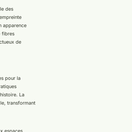
le des
'empreinte
on apparence
 fibres
ectueux de
es pour la
ratiques
istoire. La
le, transformant
ux espaces