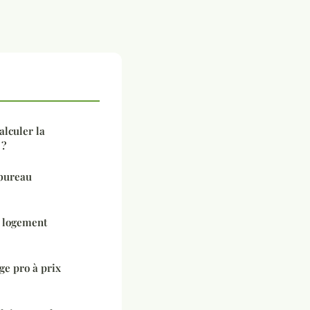
alculer la
 ?
 bureau
r logement
ge pro à prix