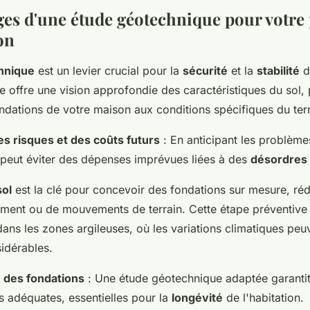
ges d'une étude géotechnique pour votre 
on
hnique
est un levier crucial pour la
sécurité
et la
stabilité
d
le offre une vision approfondie des caractéristiques du sol, 
ndations de votre maison aux conditions spécifiques du terr
s risques et des coûts futurs
: En anticipant les problème
 peut éviter des dépenses imprévues liées à des
désordres 
sol
est la clé pour concevoir des fondations sur mesure, rédu
ement ou de mouvements de terrain. Cette étape préventive 
dans les zones argileuses, où les variations climatiques pe
idérables.
 des fondations
: Une étude géotechnique adaptée garantit 
s adéquates, essentielles pour la
longévité
de l'habitation.