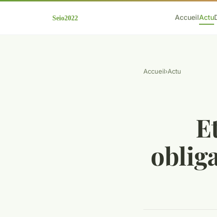
Accueil
Actu
Accueil
›
Actu
E
oblig