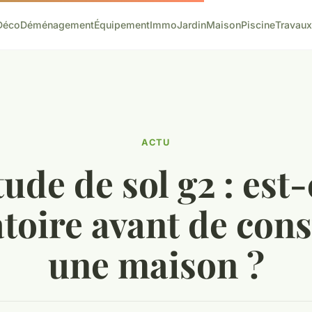
Déco
Déménagement
Équipement
Immo
Jardin
Maison
Piscine
Travaux
ACTU
tude de sol g2 : est-
atoire avant de cons
une maison ?