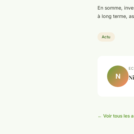
En somme, inve
à long terme, as
Actu
EC
N
Ni
← Voir tous les a