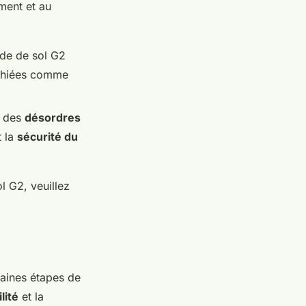
ment et au
tude de sol G2
phiées comme
r des
désordres
t la
sécurité du
l G2, veuillez
aines étapes de
lité
et la